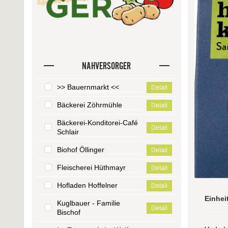
NAHVERSORGER
>> Bauernmarkt <<
Detail
Bäckerei Zöhrmühle
Detail
Bäckerei-Konditorei-Café
Detail
Schlair
Biohof Öllinger
Detail
Fleischerei Hüthmayr
Detail
Hofladen Hoffelner
Detail
Einhei
Kuglbauer - Familie
Detail
Bischof