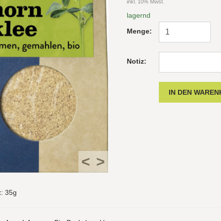
inkl. 10% Mwst.
lagernd
Menge:
Notiz:
<
>
t
: 35g