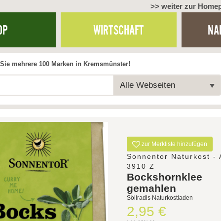
>> weiter zur Home
OP
WIRTSCHAFT
NA
Sie mehrere 100 Marken in Kremsmünster!
Alle Webseiten
zur Merkliste hinzufügen
Sonnentor Naturkost - 
3910 Z
Bockshornklee
gemahlen
Söllradls Naturkostladen
2,95 €