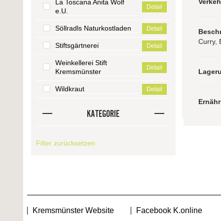
Verke
La Toscana Anita Wolf
Detail
e.U.
Söllradls Naturkostladen
Detail
Besch
Curry, 
Stiftsgärtnerei
Detail
Weinkellerei Stift
Detail
Kremsmünster
Lager
Wildkraut
Detail
Ernäh
KATEGORIE
Filter zurücksetzen
Kremsmünster Website
Facebook K.online