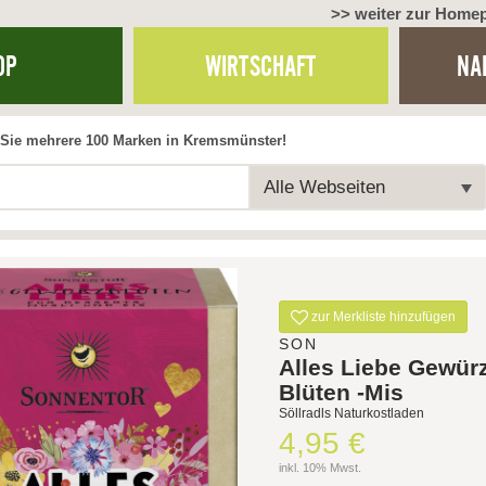
>> weiter zur Home
OP
WIRTSCHAFT
NA
Sie mehrere 100 Marken in Kremsmünster!
Alle Webseiten
zur Merkliste hinzufügen
SON
Alles Liebe Gewür
Blüten -Mis
Söllradls Naturkostladen
4,95 €
inkl. 10% Mwst.