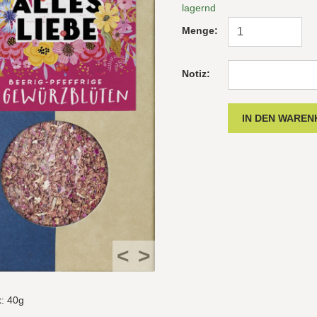
lagernd
Menge:
Notiz:
<
>
t
: 40g