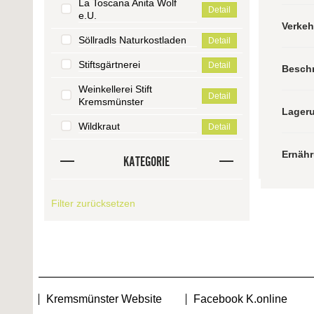
La Toscana Anita Wolf
Detail
e.U.
Verke
Söllradls Naturkostladen
Detail
Stiftsgärtnerei
Detail
Besch
Weinkellerei Stift
Detail
Kremsmünster
Lager
Wildkraut
Detail
Ernäh
KATEGORIE
Filter zurücksetzen
Kremsmünster Website
Facebook K.online