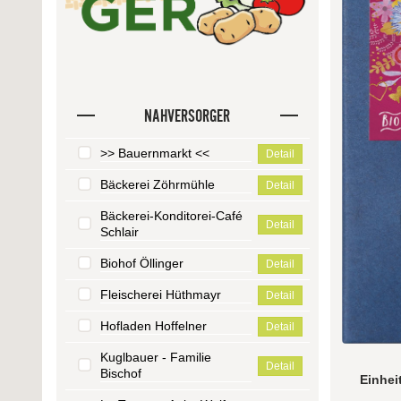
NAHVERSORGER
>> Bauernmarkt <<
Detail
Bäckerei Zöhrmühle
Detail
Bäckerei-Konditorei-Café
Detail
Schlair
Biohof Öllinger
Detail
Fleischerei Hüthmayr
Detail
Hofladen Hoffelner
Detail
Kuglbauer - Familie
Detail
Bischof
Einhei