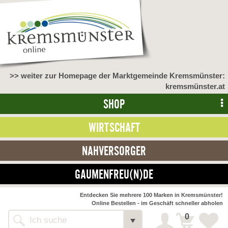
>> weiter zur Homepage der Marktgemeinde Kremsmünster:
kremsmünster.at
SHOP
WIRTSCHAFT
NAHVERSORGER
GAUMENFREU(N)DE
NAHVERSORGER
Entdecken Sie mehrere 100 Marken in Kremsmünster!
Online Bestellen - im Geschäft schneller abholen
>> Bauernmarkt <<
Detail
0
Alle Webseiten
Bäckerei Zöhrmühle
Detail