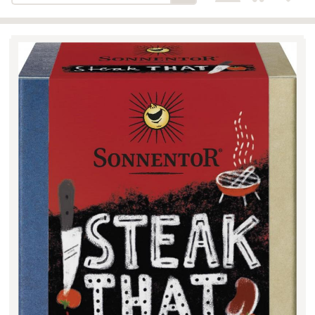
Bäckerei-Konditorei-Café
Detail
Schlair
Biohof Öllinger
Detail
Fleischerei Hüthmayr
Detail
Hofladen Hoffelner
Detail
Kuglbauer - Familie Bischof
Detail
La Toscana Anita Wolf e.U.
Detail
Söllradls Naturkostladen
Detail
Stiftsgärtnerei
Detail
Weinkellerei Stift
Detail
Kremsmünster
Wildkraut
Detail
KATEGORIE