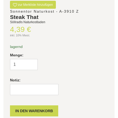
zur Merkliste hinzufügen
Sonnentor Naturkost - A-3910 Z
Steak That
Söllradls Naturkostladen
4,39 €
inkl. 10% Mwst.
lagernd
Menge:
Notiz: