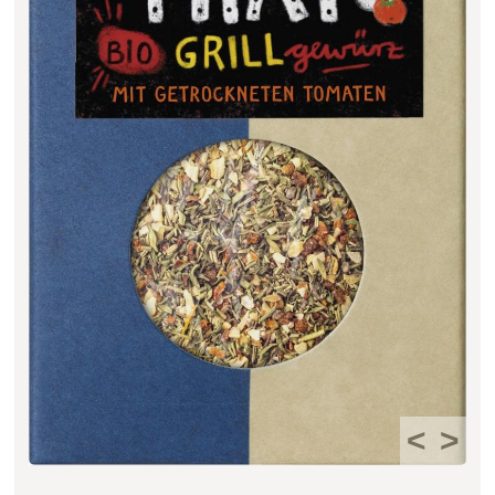
Filter zurücksetzen
<
>