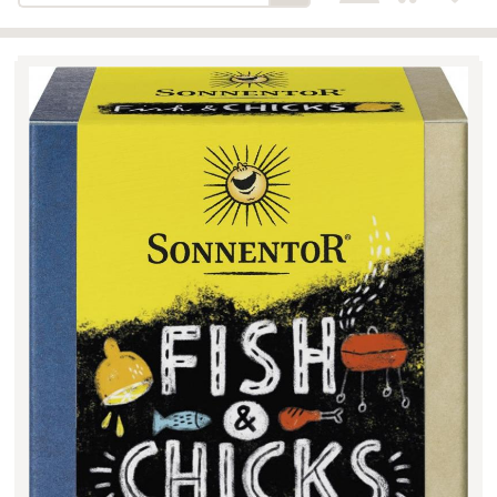
Bäckerei-Konditorei-Café
Detail
Schlair
Biohof Öllinger
Detail
Fleischerei Hüthmayr
Detail
Hofladen Hoffelner
Detail
Kuglbauer - Familie Bischof
Detail
La Toscana Anita Wolf e.U.
Detail
Söllradls Naturkostladen
Detail
Stiftsgärtnerei
Detail
Weinkellerei Stift
Detail
Kremsmünster
Wildkraut
Detail
KATEGORIE