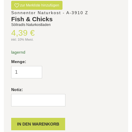
zur Merkliste hinzufügen
Sonnentor Naturkost - A-3910 Z
Fish & Chicks
Söllradls Naturkostladen
4,39 €
inkl. 10% Mwst.
lagernd
Menge:
Notiz: