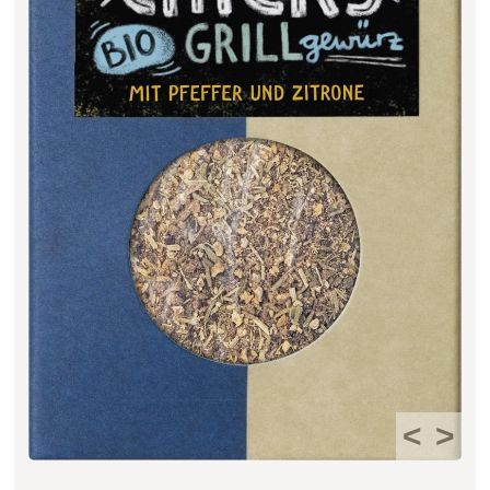
Filter zurücksetzen
<
>