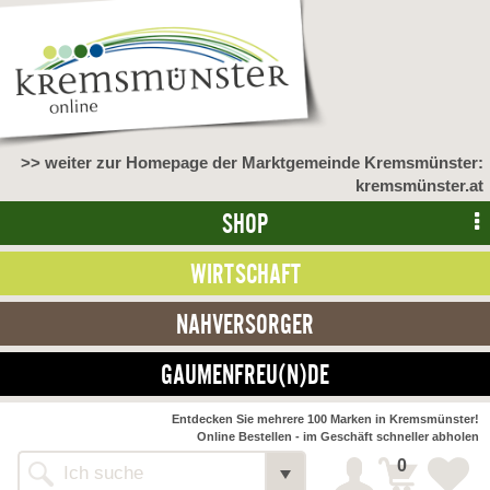
>> weiter zur Homepage der Marktgemeinde Kremsmünster:
kremsmünster.at
SHOP
WIRTSCHAFT
NAHVERSORGER
GAUMENFREU(N)DE
NAHVERSORGER
Entdecken Sie mehrere 100 Marken in Kremsmünster!
Online Bestellen - im Geschäft schneller abholen
>> Bauernmarkt <<
Detail
0
Alle Webseiten
Bäckerei Zöhrmühle
Detail