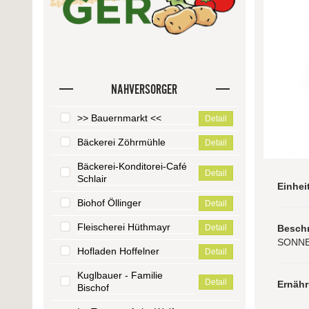
NAHVERSORGER
>> Bauernmarkt <<
Detail
Bäckerei Zöhrmühle
Detail
Bäckerei-Konditorei-Café
Detail
Schlair
Einhei
Biohof Öllinger
Detail
Fleischerei Hüthmayr
Besch
Detail
SONNEN
Hofladen Hoffelner
Detail
Kuglbauer - Familie
Detail
Ernäh
Bischof