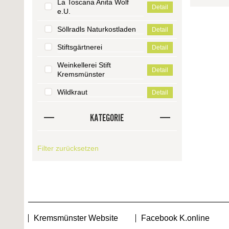
La Toscana Anita Wolf
Detail
e.U.
Söllradls Naturkostladen
Detail
Stiftsgärtnerei
Detail
Weinkellerei Stift
Detail
Kremsmünster
Wildkraut
Detail
KATEGORIE
Filter zurücksetzen
Kremsmünster Website
Facebook K.online