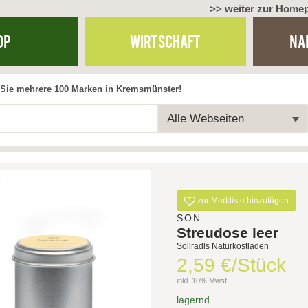
>> weiter zur Home
OP
WIRTSCHAFT
NA
Sie mehrere 100 Marken in Kremsmünster!
Alle Webseiten
zur Merkliste hinzufügen
SON
Streudose leer
Söllradls Naturkostladen
2,59 €/Stück
inkl. 10% Mwst.
lagernd