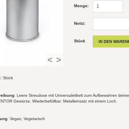
Menge:
Notiz:
Stück
<
>
t
: Stück
reibung
: Leere Streudose mit Universaletikett zum Aufbewahren deine
TOR Gewürze. Wiederbefüllbar. Metalleinsatz mit einem Loch.
rung
: Vegan, Vegetarisch