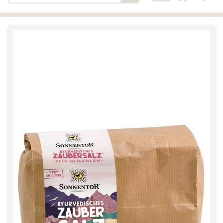
Bäckerei-Konditorei-Café
Detail
Schlair
Biohof Öllinger
Detail
Fleischerei Hüthmayr
Detail
Hofladen Hoffelner
Detail
Kuglbauer - Familie Bischof
Detail
La Toscana Anita Wolf e.U.
Detail
Söllradls Naturkostladen
Detail
Stiftsgärtnerei
Detail
Weinkellerei Stift
Detail
Kremsmünster
Wildkraut
Detail
KATEGORIE