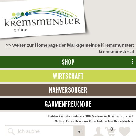
>> weiter zur Homepage der Marktgemeinde Kremsmünster:
kremsmünster.at
SHOP
WIRTSCHAFT
NAHVERSORGER
GAUMENFREU(N)DE
NAHVERSORGER
Entdecken Sie mehrere 100 Marken in Kremsmünster!
Online Bestellen - im Geschäft schneller abholen
>> Bauernmarkt <<
Detail
0
Alle Webseiten
Bäckerei Zöhrmühle
Detail