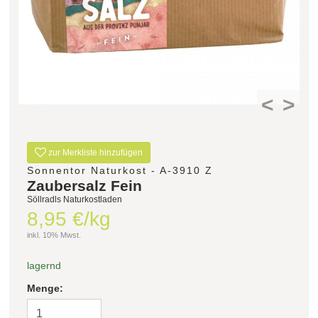
Filter zurücksetzen
<
>
zur Merkliste hinzufügen
Sonnentor Naturkost - A-3910 Z
Zaubersalz Fein
Söllradls Naturkostladen
8,95 €/kg
inkl. 10% Mwst.
lagernd
Menge: