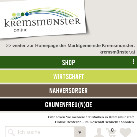
>> weiter zur Homepage der Marktgemeinde Kremsmünster:
kremsmünster.at
SHOP
WIRTSCHAFT
NAHVERSORGER
GAUMENFREU(N)DE
NAHVERSORGER
Entdecken Sie mehrere 100 Marken in Kremsmünster!
Online Bestellen - im Geschäft schneller abholen
>> Bauernmarkt <<
Detail
0
Alle Webseiten
Bäckerei Zöhrmühle
Detail