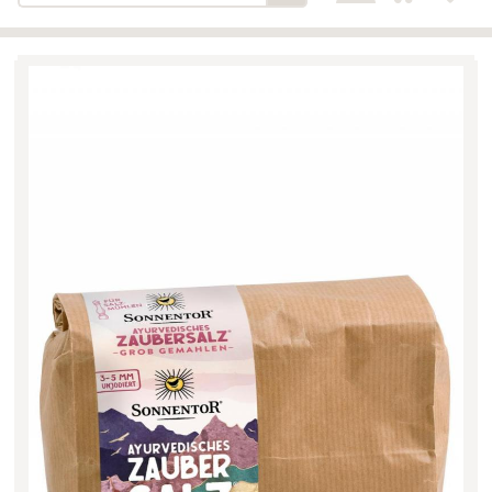
Bäckerei-Konditorei-Café
Detail
Schlair
Biohof Öllinger
Detail
Fleischerei Hüthmayr
Detail
Hofladen Hoffelner
Detail
Kuglbauer - Familie Bischof
Detail
La Toscana Anita Wolf e.U.
Detail
Söllradls Naturkostladen
Detail
Stiftsgärtnerei
Detail
Weinkellerei Stift
Detail
Kremsmünster
Wildkraut
Detail
KATEGORIE