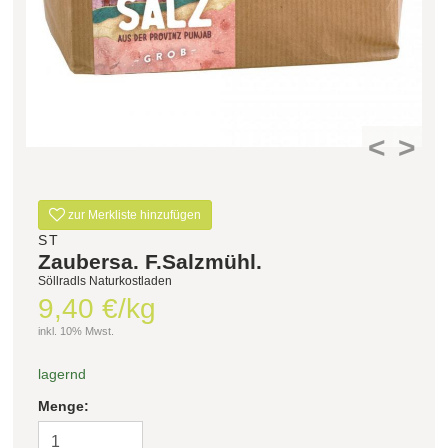
Filter zurücksetzen
<
>
zur Merkliste hinzufügen
ST
Zaubersa. F.Salzmühl.
Söllradls Naturkostladen
9,40 €/kg
inkl. 10% Mwst.
lagernd
Menge: