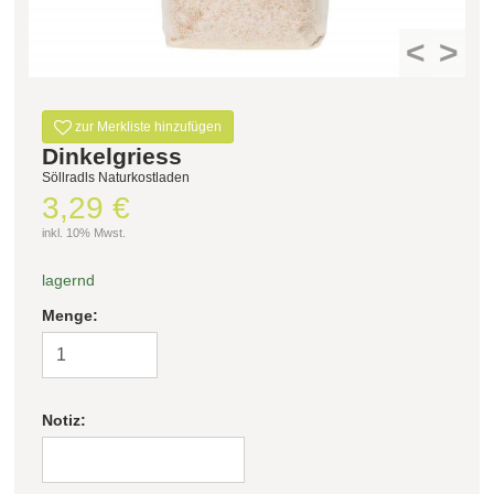
<
>
Filter zurücksetzen
zur Merkliste hinzufügen
Dinkelgriess
Söllradls Naturkostladen
3,29 €
inkl. 10% Mwst.
lagernd
Menge:
Notiz: