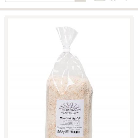
Bäckerei-Konditorei-Café
Detail
Schlair
Biohof Öllinger
Detail
Fleischerei Hüthmayr
Detail
Hofladen Hoffelner
Detail
Kuglbauer - Familie Bischof
Detail
La Toscana Anita Wolf e.U.
Detail
Söllradls Naturkostladen
Detail
Stiftsgärtnerei
Detail
Weinkellerei Stift
Detail
Kremsmünster
Wildkraut
Detail
KATEGORIE