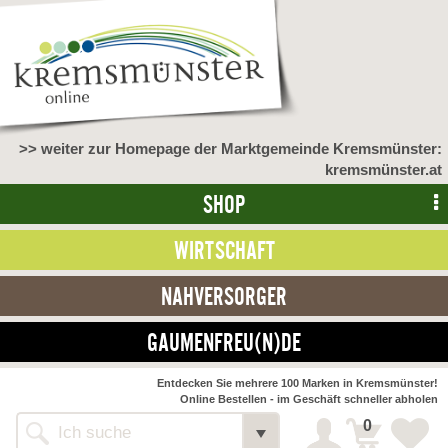
>> weiter zur Homepage der Marktgemeinde Kremsmünster:
kremsmünster.at
SHOP
WIRTSCHAFT
NAHVERSORGER
GAUMENFREU(N)DE
NAHVERSORGER
Entdecken Sie mehrere 100 Marken in Kremsmünster!
Online Bestellen - im Geschäft schneller abholen
>> Bauernmarkt <<
Detail
0
Alle Webseiten
Bäckerei Zöhrmühle
Detail