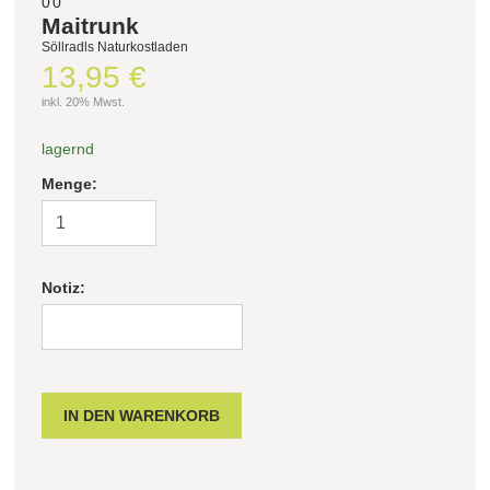
00
Maitrunk
Söllradls Naturkostladen
Filter zurücksetzen
13,95 €
inkl. 20% Mwst.
lagernd
Menge:
Notiz: