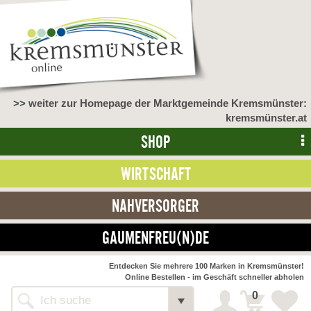
>> weiter zur Homepage der Marktgemeinde Kremsmünster:
kremsmünster.at
SHOP
WIRTSCHAFT
NAHVERSORGER
GAUMENFREU(N)DE
NAHVERSORGER
Entdecken Sie mehrere 100 Marken in Kremsmünster!
Online Bestellen - im Geschäft schneller abholen
>> Bauernmarkt <<
Detail
0
Alle Webseiten
Bäckerei Zöhrmühle
Detail