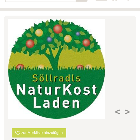
Bäckerei-Konditorei-Café
Detail
Schlair
Biohof Öllinger
Detail
Fleischerei Hüthmayr
Detail
Hofladen Hoffelner
Detail
Kuglbauer - Familie Bischof
Detail
La Toscana Anita Wolf e.U.
Detail
Söllradls Naturkostladen
Detail
Stiftsgärtnerei
Detail
Weinkellerei Stift
Detail
Kremsmünster
<
>
Wildkraut
Detail
zur Merkliste hinzufügen
KATEGORIE