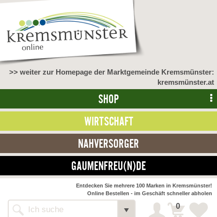
>> weiter zur Homepage der Marktgemeinde Kremsmünster:
kremsmünster.at
SHOP
WIRTSCHAFT
NAHVERSORGER
GAUMENFREU(N)DE
NAHVERSORGER
Entdecken Sie mehrere 100 Marken in Kremsmünster!
Online Bestellen - im Geschäft schneller abholen
>> Bauernmarkt <<
Detail
0
Alle Webseiten
Bäckerei Zöhrmühle
Detail