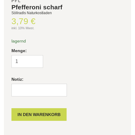
PFL
Pfefferoni scharf
Söllradls Naturkostladen
Filter zurücksetzen
3,79 €
inkl. 10% Mwst.
lagernd
Menge:
Notiz: