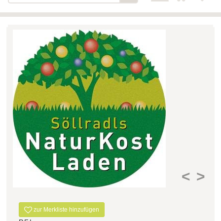
Bäckerei-Konditorei-Café
Detail
Schlair
Biohof Öllinger
Detail
Fleischerei Hüthmayr
Detail
Hofladen Hoffelner
Detail
Kuglbauer - Familie Bischof
Detail
La Toscana Anita Wolf e.U.
Detail
Söllradls Naturkostladen
Detail
Stiftsgärtnerei
Detail
Weinkellerei Stift
Detail
Kremsmünster
<
>
Wildkraut
Detail
zur Merkliste hinzufügen
KATEGORIE