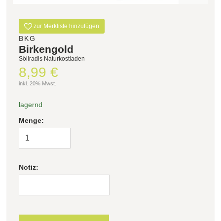
Filter zurücksetzen
zur Merkliste hinzufügen
BKG
Birkengold
Söllradls Naturkostladen
8,99 €
inkl. 20% Mwst.
lagernd
Menge:
Notiz: