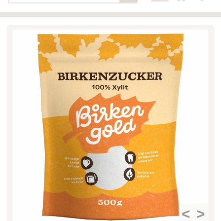
Bäckerei-Konditorei-Café
Detail
Schlair
Biohof Öllinger
Detail
Fleischerei Hüthmayr
Detail
Hofladen Hoffelner
Detail
Kuglbauer - Familie Bischof
Detail
La Toscana Anita Wolf e.U.
Detail
Söllradls Naturkostladen
Detail
Stiftsgärtnerei
Detail
Weinkellerei Stift
Detail
Kremsmünster
Wildkraut
Detail
<
>
KATEGORIE