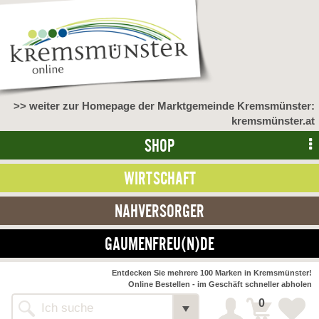
>> weiter zur Homepage der Marktgemeinde Kremsmünster:
kremsmünster.at
SHOP
WIRTSCHAFT
NAHVERSORGER
GAUMENFREU(N)DE
NAHVERSORGER
Entdecken Sie mehrere 100 Marken in Kremsmünster!
Online Bestellen - im Geschäft schneller abholen
>> Bauernmarkt <<
Detail
0
Alle Webseiten
Bäckerei Zöhrmühle
Detail