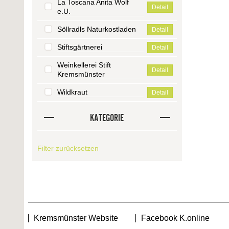
La Toscana Anita Wolf
Detail
e.U.
Söllradls Naturkostladen
Detail
Stiftsgärtnerei
Detail
Weinkellerei Stift
Detail
Kremsmünster
Wildkraut
Detail
KATEGORIE
Filter zurücksetzen
Kremsmünster Website
Facebook K.online