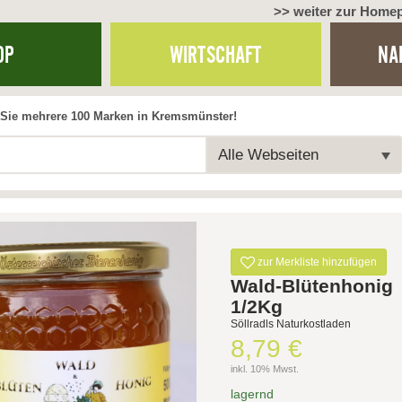
>> weiter zur Home
OP
WIRTSCHAFT
NA
Sie mehrere 100 Marken in Kremsmünster!
Alle Webseiten
zur Merkliste hinzufügen
Wald-Blütenhonig
1/2Kg
Söllradls Naturkostladen
8,79 €
inkl. 10% Mwst.
lagernd