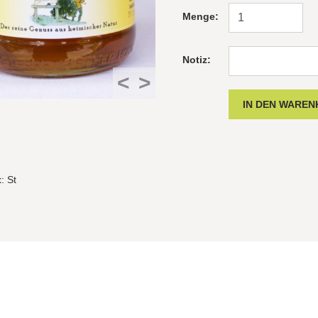
Menge:
Notiz:
<
>
t
: St