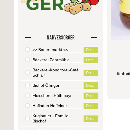
NAHVERSORGER
>> Bauernmarkt <<
Detail
Bäckerei Zöhrmühle
Detail
Bäckerei-Konditorei-Café
Detail
Einhei
Schlair
Biohof Öllinger
Detail
Fleischerei Hüthmayr
Detail
Hofladen Hoffelner
Detail
Kuglbauer - Familie
Detail
Bischof