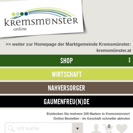
>> weiter zur Homepage der Marktgemeinde Kremsmünster:
kremsmünster.at
SHOP
WIRTSCHAFT
NAHVERSORGER
GAUMENFREU(N)DE
NAHVERSORGER
Entdecken Sie mehrere 100 Marken in Kremsmünster!
Online Bestellen - im Geschäft schneller abholen
>> Bauernmarkt <<
Detail
0
Alle Webseiten
Bäckerei Zöhrmühle
Detail