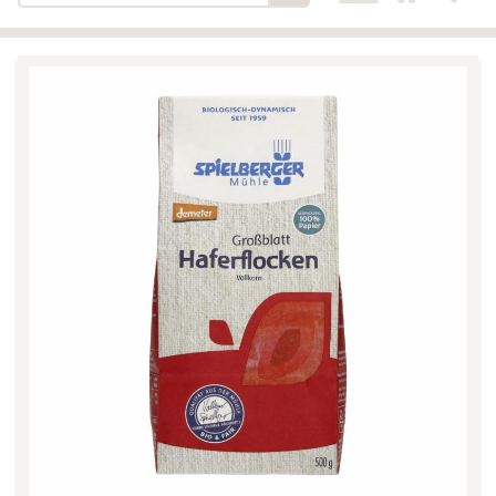
Bäckerei-Konditorei-Café
Detail
Schlair
Biohof Öllinger
Detail
Fleischerei Hüthmayr
Detail
Hofladen Hoffelner
Detail
Kuglbauer - Familie Bischof
Detail
La Toscana Anita Wolf e.U.
Detail
Söllradls Naturkostladen
Detail
Stiftsgärtnerei
Detail
Weinkellerei Stift
Detail
Kremsmünster
Wildkraut
Detail
KATEGORIE