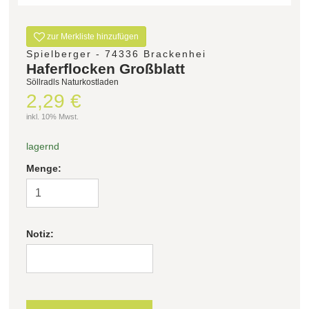
Filter zurücksetzen
zur Merkliste hinzufügen
Spielberger - 74336 Brackenhei
Haferflocken Großblatt
Söllradls Naturkostladen
2,29 €
inkl. 10% Mwst.
lagernd
Menge:
Notiz: