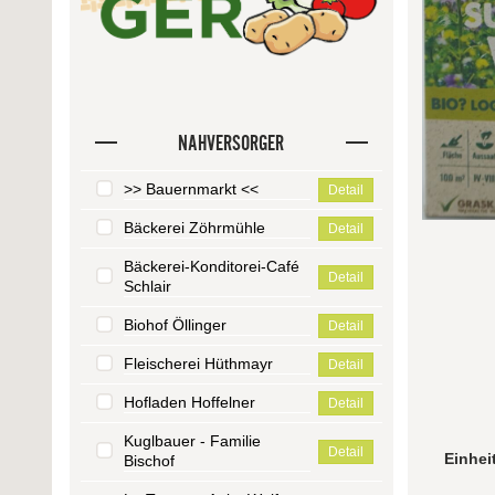
NAHVERSORGER
>> Bauernmarkt <<
Detail
Bäckerei Zöhrmühle
Detail
Bäckerei-Konditorei-Café
Detail
Schlair
Biohof Öllinger
Detail
Fleischerei Hüthmayr
Detail
Hofladen Hoffelner
Detail
Kuglbauer - Familie
Detail
Einhei
Bischof