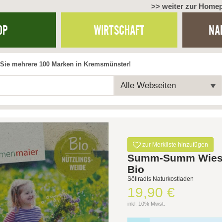
>> weiter zur Home
OP
WIRTSCHAFT
NA
Sie mehrere 100 Marken in Kremsmünster!
Alle Webseiten
zur Merkliste hinzufügen
Summ-Summ Wie
Bio
Söllradls Naturkostladen
19,90 €
inkl. 10% Mwst.