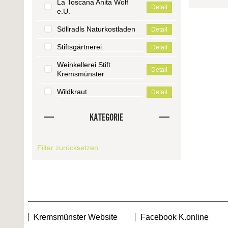
La Toscana Anita Wolf
Detail
e.U.
Söllradls Naturkostladen
Detail
Stiftsgärtnerei
Detail
Weinkellerei Stift
Detail
Kremsmünster
Wildkraut
Detail
KATEGORIE
Filter zurücksetzen
Kremsmünster Website
Facebook K.online