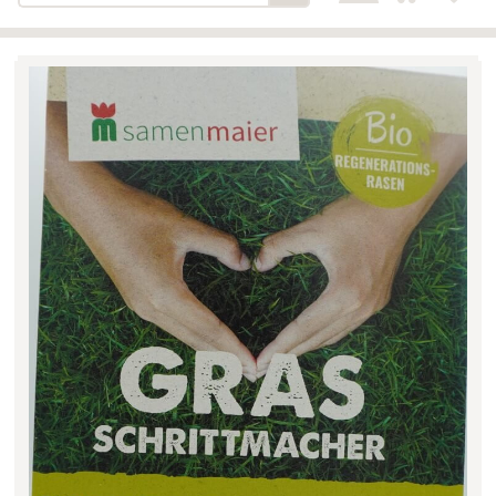
Bäckerei-Konditorei-Café
Detail
Schlair
Biohof Öllinger
Detail
Fleischerei Hüthmayr
Detail
Hofladen Hoffelner
Detail
Kuglbauer - Familie Bischof
Detail
La Toscana Anita Wolf e.U.
Detail
Söllradls Naturkostladen
Detail
Stiftsgärtnerei
Detail
Weinkellerei Stift
Detail
Kremsmünster
Wildkraut
Detail
KATEGORIE