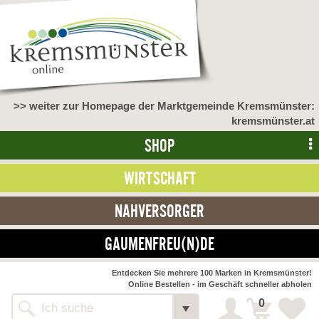
>> weiter zur Homepage der Marktgemeinde Kremsmünster:
kremsmünster.at
SHOP
WIRTSCHAFT
NAHVERSORGER
GAUMENFREU(N)DE
NAHVERSORGER
Entdecken Sie mehrere 100 Marken in Kremsmünster!
Online Bestellen - im Geschäft schneller abholen
>> Bauernmarkt <<
Detail
0
Alle Webseiten
Bäckerei Zöhrmühle
Detail