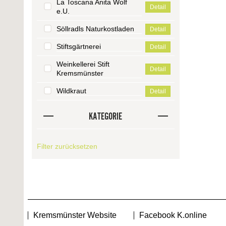
La Toscana Anita Wolf
Detail
e.U.
Söllradls Naturkostladen
Detail
Stiftsgärtnerei
Detail
Weinkellerei Stift
Detail
Kremsmünster
Wildkraut
Detail
KATEGORIE
Filter zurücksetzen
Kremsmünster Website
Facebook K.online