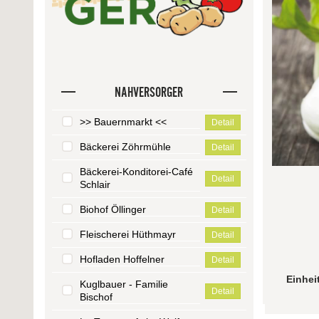
NAHVERSORGER
>> Bauernmarkt <<
Detail
Bäckerei Zöhrmühle
Detail
Bäckerei-Konditorei-Café
Detail
Schlair
Biohof Öllinger
Detail
Fleischerei Hüthmayr
Detail
Hofladen Hoffelner
Detail
Einhei
Kuglbauer - Familie
Detail
Bischof