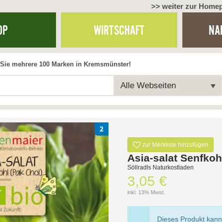
>> weiter zur Home
OP
WIRTSCHAFT
NA
Sie mehrere 100 Marken in Kremsmünster!
Alle Webseiten
zur Merkliste hinzufügen
Asia-salat Senfkoh
Söllradls Naturkostladen
3,05 €
inkl. 13% Mwst.
Dieses Produkt kann