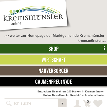
>> weiter zur Homepage der Marktgemeinde Kremsmünster:
kremsmünster.at
SHOP
WIRTSCHAFT
NAHVERSORGER
GAUMENFREU(N)DE
NAHVERSORGER
Entdecken Sie mehrere 100 Marken in Kremsmünster!
Online Bestellen - im Geschäft schneller abholen
>> Bauernmarkt <<
Detail
0
Alle Webseiten
Bäckerei Zöhrmühle
Detail