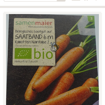
Bäckerei-Konditorei-Café
Detail
Schlair
Biohof Öllinger
Detail
Fleischerei Hüthmayr
Detail
Hofladen Hoffelner
Detail
Kuglbauer - Familie Bischof
Detail
La Toscana Anita Wolf e.U.
Detail
Söllradls Naturkostladen
Detail
Stiftsgärtnerei
Detail
Weinkellerei Stift
Detail
Kremsmünster
Wildkraut
Detail
KATEGORIE