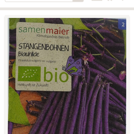
Bäckerei-Konditorei-Café
Detail
Schlair
Biohof Öllinger
Detail
Fleischerei Hüthmayr
Detail
Hofladen Hoffelner
Detail
Kuglbauer - Familie Bischof
Detail
La Toscana Anita Wolf e.U.
Detail
Söllradls Naturkostladen
Detail
Stiftsgärtnerei
Detail
Weinkellerei Stift
Detail
Kremsmünster
Wildkraut
Detail
KATEGORIE