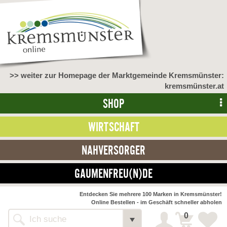
>> weiter zur Homepage der Marktgemeinde Kremsmünster:
kremsmünster.at
SHOP
WIRTSCHAFT
NAHVERSORGER
GAUMENFREU(N)DE
NAHVERSORGER
Entdecken Sie mehrere 100 Marken in Kremsmünster!
Online Bestellen - im Geschäft schneller abholen
>> Bauernmarkt <<
Detail
0
Alle Webseiten
Bäckerei Zöhrmühle
Detail