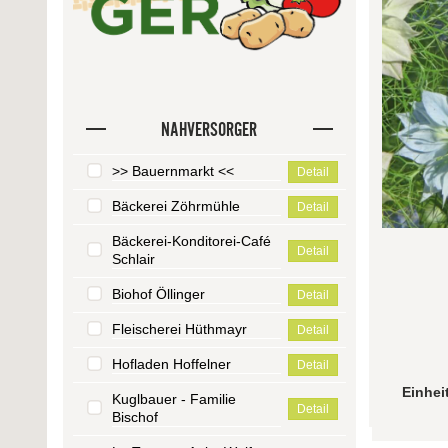
NAHVERSORGER
>> Bauernmarkt <<
Detail
Bäckerei Zöhrmühle
Detail
Bäckerei-Konditorei-Café
Detail
Schlair
Biohof Öllinger
Detail
Fleischerei Hüthmayr
Detail
Hofladen Hoffelner
Detail
Einhei
Kuglbauer - Familie
Detail
Bischof