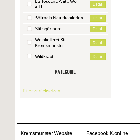
La Toscana Anita Wolf
Detail
e.U.
Söllradls Naturkostladen
Detail
Stiftsgärtnerei
Detail
Weinkellerei Stift
Detail
Kremsmünster
Wildkraut
Detail
KATEGORIE
Filter zurücksetzen
Kremsmünster Website
Facebook K.online