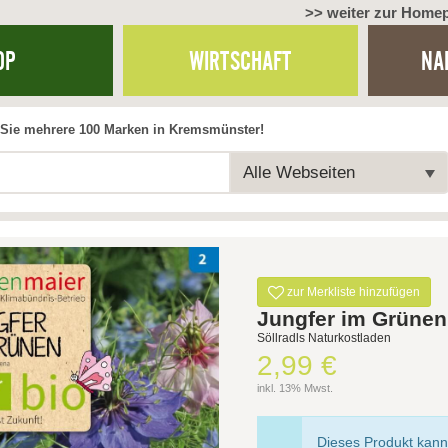
>> weiter zur Home
OP
WIRTSCHAFT
NA
Sie mehrere 100 Marken in Kremsmünster!
Alle Webseiten
zur Merkliste hinzufügen
Jungfer im Grünen
Söllradls Naturkostladen
2,99 €
inkl. 13% Mwst.
Dieses Produkt kann