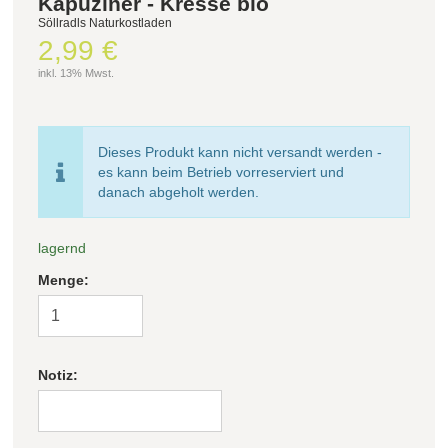
Kapuziner - Kresse bio
Söllradls Naturkostladen
2,99 €
Filter zurücksetzen
inkl. 13% Mwst.
Dieses Produkt kann nicht versandt werden -
es kann beim Betrieb vorreserviert und
danach abgeholt werden.
lagernd
Menge:
Notiz: