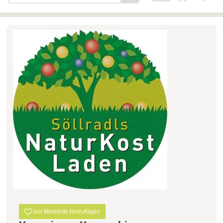
Bäckerei-Konditorei-Café
Detail
Schlair
Biohof Öllinger
Detail
Fleischerei Hüthmayr
Detail
Hofladen Hoffelner
Detail
Kuglbauer - Familie Bischof
Detail
La Toscana Anita Wolf e.U.
Detail
Söllradls Naturkostladen
Detail
Stiftsgärtnerei
Detail
Weinkellerei Stift
Detail
Kremsmünster
Wildkraut
Detail
zur Merkliste hinzufügen
KATEGORIE