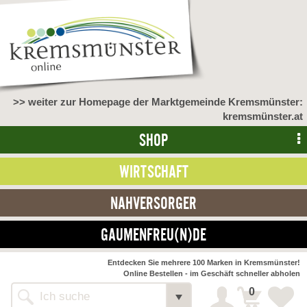
>> weiter zur Homepage der Marktgemeinde Kremsmünster:
kremsmünster.at
SHOP
WIRTSCHAFT
NAHVERSORGER
GAUMENFREU(N)DE
NAHVERSORGER
Entdecken Sie mehrere 100 Marken in Kremsmünster!
Online Bestellen - im Geschäft schneller abholen
>> Bauernmarkt <<
Detail
0
Alle Webseiten
Bäckerei Zöhrmühle
Detail