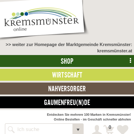
>> weiter zur Homepage der Marktgemeinde Kremsmünster:
kremsmünster.at
SHOP
WIRTSCHAFT
NAHVERSORGER
GAUMENFREU(N)DE
NAHVERSORGER
Entdecken Sie mehrere 100 Marken in Kremsmünster!
Online Bestellen - im Geschäft schneller abholen
>> Bauernmarkt <<
Detail
0
Alle Webseiten
Bäckerei Zöhrmühle
Detail