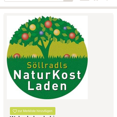
Bäckerei-Konditorei-Café
Detail
Schlair
Biohof Öllinger
Detail
Fleischerei Hüthmayr
Detail
Hofladen Hoffelner
Detail
Kuglbauer - Familie Bischof
Detail
La Toscana Anita Wolf e.U.
Detail
Söllradls Naturkostladen
Detail
Stiftsgärtnerei
Detail
Weinkellerei Stift
Detail
Kremsmünster
Wildkraut
Detail
zur Merkliste hinzufügen
KATEGORIE