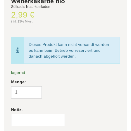
Weberkakarde bio
Söllradls Naturkostladen
2,99 €
Filter zurücksetzen
inkl. 13% Mwst.
Dieses Produkt kann nicht versandt werden -
es kann beim Betrieb vorreserviert und
danach abgeholt werden.
lagernd
Menge:
Notiz: