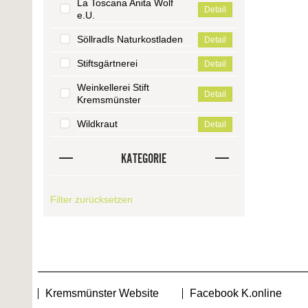
La Toscana Anita Wolf
Detail
e.U.
Söllradls Naturkostladen
Detail
Stiftsgärtnerei
Detail
Weinkellerei Stift
Detail
Kremsmünster
Wildkraut
Detail
KATEGORIE
Filter zurücksetzen
Kremsmünster Website
Facebook K.online