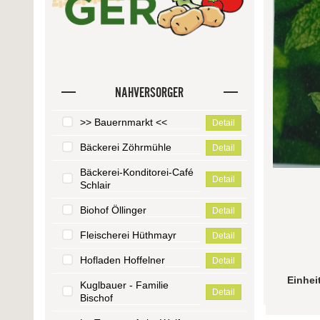
NAHVERSORGER
>> Bauernmarkt <<
Detail
Bäckerei Zöhrmühle
Detail
Bäckerei-Konditorei-Café
Detail
Schlair
Biohof Öllinger
Detail
Fleischerei Hüthmayr
Detail
Hofladen Hoffelner
Detail
Einhei
Kuglbauer - Familie
Detail
Bischof