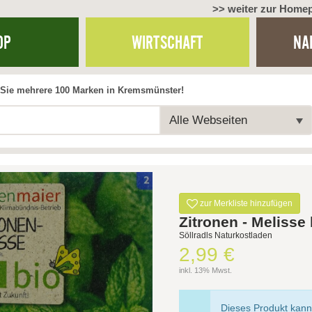
>> weiter zur Home
OP
WIRTSCHAFT
NA
Sie mehrere 100 Marken in Kremsmünster!
Alle Webseiten
zur Merkliste hinzufügen
Zitronen - Melisse 
Söllradls Naturkostladen
2,99 €
inkl. 13% Mwst.
Dieses Produkt kann