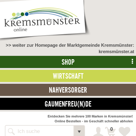
>> weiter zur Homepage der Marktgemeinde Kremsmünster:
kremsmünster.at
SHOP
WIRTSCHAFT
NAHVERSORGER
GAUMENFREU(N)DE
NAHVERSORGER
Entdecken Sie mehrere 100 Marken in Kremsmünster!
Online Bestellen - im Geschäft schneller abholen
>> Bauernmarkt <<
Detail
0
Alle Webseiten
Bäckerei Zöhrmühle
Detail