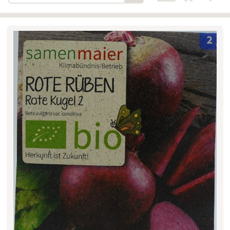
Bäckerei-Konditorei-Café
Detail
Schlair
Biohof Öllinger
Detail
Fleischerei Hüthmayr
Detail
Hofladen Hoffelner
Detail
Kuglbauer - Familie Bischof
Detail
La Toscana Anita Wolf e.U.
Detail
Söllradls Naturkostladen
Detail
Stiftsgärtnerei
Detail
Weinkellerei Stift
Detail
Kremsmünster
Wildkraut
Detail
KATEGORIE