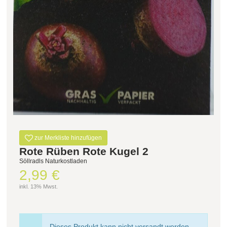
Filter zurücksetzen
zur Merkliste hinzufügen
Rote Rüben Rote Kugel 2
Söllradls Naturkostladen
2,99 €
inkl. 13% Mwst.
Dieses Produkt kann nicht versandt werden -