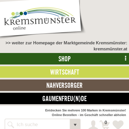
>> weiter zur Homepage der Marktgemeinde Kremsmünster:
kremsmünster.at
SHOP
WIRTSCHAFT
NAHVERSORGER
GAUMENFREU(N)DE
NAHVERSORGER
Entdecken Sie mehrere 100 Marken in Kremsmünster!
Online Bestellen - im Geschäft schneller abholen
>> Bauernmarkt <<
Detail
0
Alle Webseiten
Bäckerei Zöhrmühle
Detail