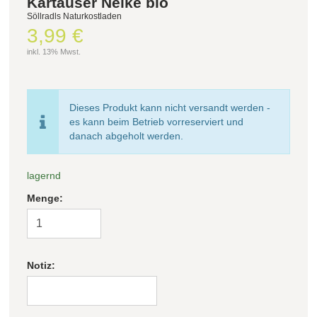
Kartäuser Nelke bio
Söllradls Naturkostladen
3,99 €
Filter zurücksetzen
inkl. 13% Mwst.
Dieses Produkt kann nicht versandt werden -
es kann beim Betrieb vorreserviert und
danach abgeholt werden.
lagernd
Menge:
Notiz: