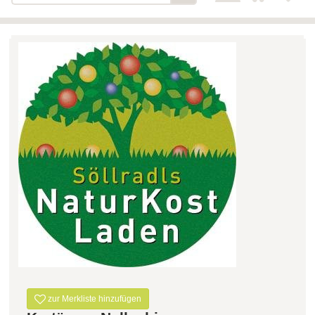
Bäckerei-Konditorei-Café
Detail
Schlair
Biohof Öllinger
Detail
Fleischerei Hüthmayr
Detail
Hofladen Hoffelner
Detail
Kuglbauer - Familie Bischof
Detail
La Toscana Anita Wolf e.U.
Detail
Söllradls Naturkostladen
Detail
Stiftsgärtnerei
Detail
Weinkellerei Stift
Detail
Kremsmünster
Wildkraut
Detail
zur Merkliste hinzufügen
KATEGORIE