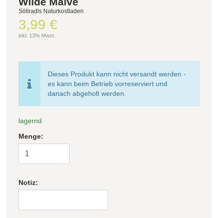
Wilde Malve
Söllradls Naturkostladen
3,99 €
Filter zurücksetzen
inkl. 13% Mwst.
Dieses Produkt kann nicht versandt werden -
es kann beim Betrieb vorreserviert und
danach abgeholt werden.
lagernd
Menge:
Notiz: