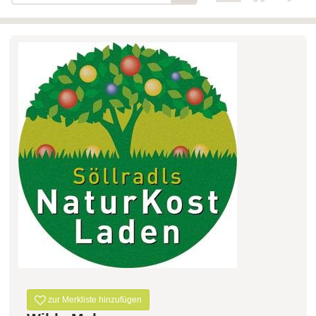
Bäckerei-Konditorei-Café
Detail
Schlair
Biohof Öllinger
Detail
Fleischerei Hüthmayr
Detail
Hofladen Hoffelner
Detail
Kuglbauer - Familie Bischof
Detail
La Toscana Anita Wolf e.U.
Detail
Söllradls Naturkostladen
Detail
Stiftsgärtnerei
Detail
Weinkellerei Stift
Detail
Kremsmünster
Wildkraut
Detail
zur Merkliste hinzufügen
KATEGORIE