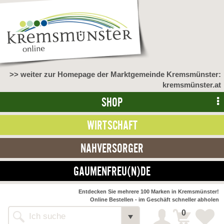
>> weiter zur Homepage der Marktgemeinde Kremsmünster:
kremsmünster.at
SHOP
WIRTSCHAFT
NAHVERSORGER
GAUMENFREU(N)DE
NAHVERSORGER
Entdecken Sie mehrere 100 Marken in Kremsmünster!
Online Bestellen - im Geschäft schneller abholen
>> Bauernmarkt <<
Detail
0
Alle Webseiten
Bäckerei Zöhrmühle
Detail