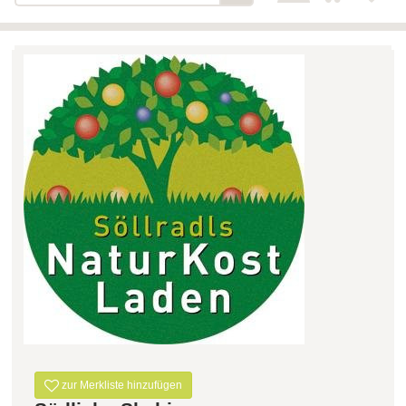
Bäckerei-Konditorei-Café
Detail
Schlair
Biohof Öllinger
Detail
Fleischerei Hüthmayr
Detail
Hofladen Hoffelner
Detail
Kuglbauer - Familie Bischof
Detail
La Toscana Anita Wolf e.U.
Detail
Söllradls Naturkostladen
Detail
Stiftsgärtnerei
Detail
Weinkellerei Stift
Detail
Kremsmünster
Wildkraut
Detail
zur Merkliste hinzufügen
KATEGORIE