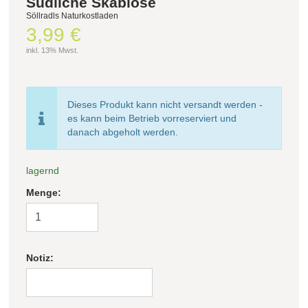
Südliche Skabiose
Söllradls Naturkostladen
3,99 €
Filter zurücksetzen
inkl. 13% Mwst.
Dieses Produkt kann nicht versandt werden -
es kann beim Betrieb vorreserviert und
danach abgeholt werden.
lagernd
Menge:
Notiz: