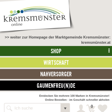
>> weiter zur Homepage der Marktgemeinde Kremsmünster:
kremsmünster.at
SHOP
WIRTSCHAFT
NAHVERSORGER
GAUMENFREU(N)DE
NAHVERSORGER
Entdecken Sie mehrere 100 Marken in Kremsmünster!
Online Bestellen - im Geschäft schneller abholen
>> Bauernmarkt <<
Detail
0
Alle Webseiten
Bäckerei Zöhrmühle
Detail