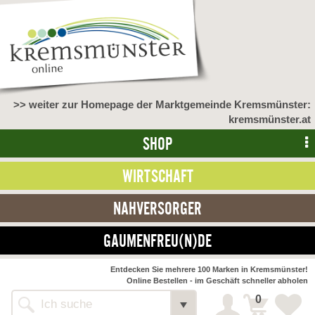
>> weiter zur Homepage der Marktgemeinde Kremsmünster:
kremsmünster.at
SHOP
WIRTSCHAFT
NAHVERSORGER
GAUMENFREU(N)DE
NAHVERSORGER
Entdecken Sie mehrere 100 Marken in Kremsmünster!
Online Bestellen - im Geschäft schneller abholen
>> Bauernmarkt <<
Detail
0
Alle Webseiten
Bäckerei Zöhrmühle
Detail