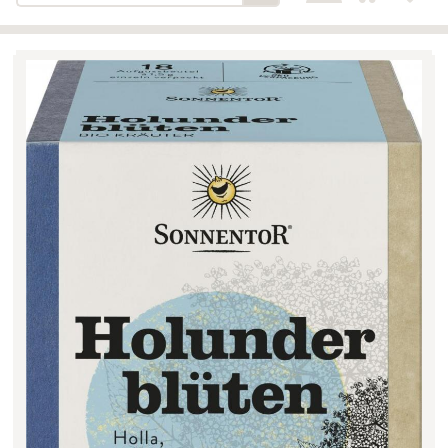
Bäckerei-Konditorei-Café
Detail
Schlair
Biohof Öllinger
Detail
Fleischerei Hüthmayr
Detail
Hofladen Hoffelner
Detail
Kuglbauer - Familie Bischof
Detail
La Toscana Anita Wolf e.U.
Detail
Söllradls Naturkostladen
Detail
Stiftsgärtnerei
Detail
Weinkellerei Stift
Detail
Kremsmünster
Wildkraut
Detail
KATEGORIE