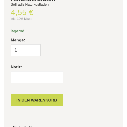
Söllradls Naturkostladen
4,55 €
inkl. 10% Mwst.
lagernd
Menge:
Notiz: