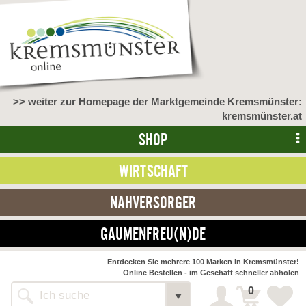
>> weiter zur Homepage der Marktgemeinde Kremsmünster:
kremsmünster.at
SHOP
WIRTSCHAFT
NAHVERSORGER
GAUMENFREU(N)DE
NAHVERSORGER
Entdecken Sie mehrere 100 Marken in Kremsmünster!
Online Bestellen - im Geschäft schneller abholen
>> Bauernmarkt <<
Detail
0
Alle Webseiten
Bäckerei Zöhrmühle
Detail