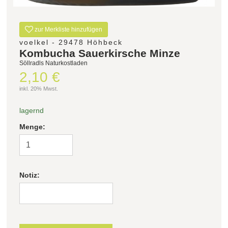
zur Merkliste hinzufügen
voelkel - 29478 Höhbeck
Kombucha Sauerkirsche Minze
Söllradls Naturkostladen
2,10 €
inkl. 20% Mwst.
lagernd
Menge:
Notiz: