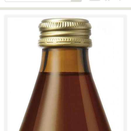
Bäckerei-Konditorei-Café
Detail
Schlair
Biohof Öllinger
Detail
Fleischerei Hüthmayr
Detail
Hofladen Hoffelner
Detail
Kuglbauer - Familie Bischof
Detail
La Toscana Anita Wolf e.U.
Detail
Söllradls Naturkostladen
Detail
Stiftsgärtnerei
Detail
Weinkellerei Stift
Detail
Kremsmünster
Wildkraut
Detail
KATEGORIE