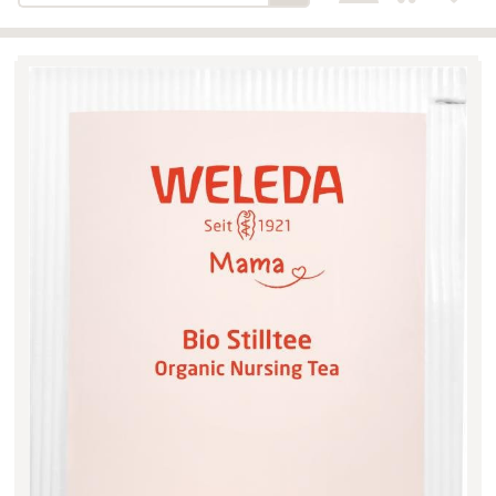
Bäckerei-Konditorei-Café
Detail
Schlair
Biohof Öllinger
Detail
Fleischerei Hüthmayr
Detail
Hofladen Hoffelner
Detail
Kuglbauer - Familie Bischof
Detail
La Toscana Anita Wolf e.U.
Detail
Söllradls Naturkostladen
Detail
Stiftsgärtnerei
Detail
Weinkellerei Stift
Detail
Kremsmünster
Wildkraut
Detail
KATEGORIE