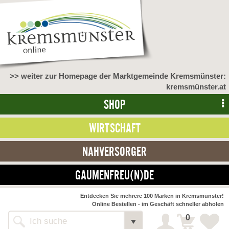
>> weiter zur Homepage der Marktgemeinde Kremsmünster:
kremsmünster.at
SHOP
WIRTSCHAFT
NAHVERSORGER
GAUMENFREU(N)DE
NAHVERSORGER
Entdecken Sie mehrere 100 Marken in Kremsmünster!
Online Bestellen - im Geschäft schneller abholen
>> Bauernmarkt <<
Detail
0
Alle Webseiten
Bäckerei Zöhrmühle
Detail