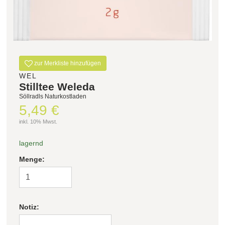
Filter zurücksetzen
zur Merkliste hinzufügen
WEL
Stilltee Weleda
Söllradls Naturkostladen
5,49 €
inkl. 10% Mwst.
lagernd
Menge:
Notiz: