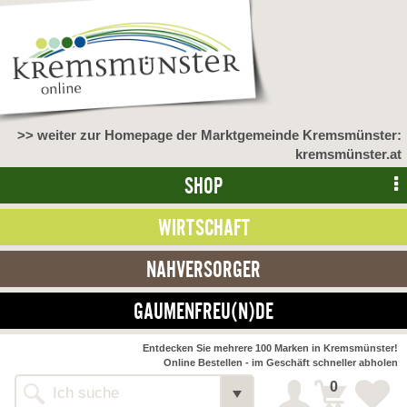
>> weiter zur Homepage der Marktgemeinde Kremsmünster:
kremsmünster.at
SHOP
WIRTSCHAFT
NAHVERSORGER
GAUMENFREU(N)DE
NAHVERSORGER
Entdecken Sie mehrere 100 Marken in Kremsmünster!
Online Bestellen - im Geschäft schneller abholen
>> Bauernmarkt <<
Detail
0
Alle Webseiten
Bäckerei Zöhrmühle
Detail