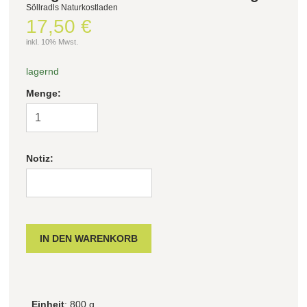
Söllradls Naturkostladen
17,50 €
Filter zurücksetzen
inkl. 10% Mwst.
lagernd
Menge:
Notiz:
Einheit
: 800 g