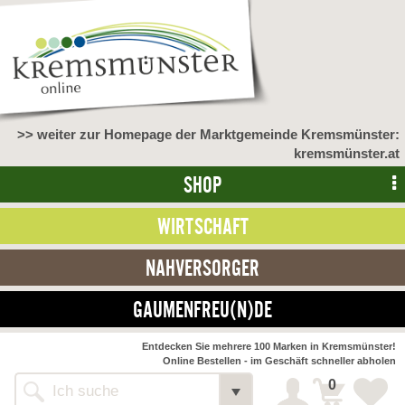
>> weiter zur Homepage der Marktgemeinde Kremsmünster:
kremsmünster.at
SHOP
WIRTSCHAFT
NAHVERSORGER
GAUMENFREU(N)DE
NAHVERSORGER
Entdecken Sie mehrere 100 Marken in Kremsmünster!
Online Bestellen - im Geschäft schneller abholen
>> Bauernmarkt <<
Detail
0
Alle Webseiten
Bäckerei Zöhrmühle
Detail