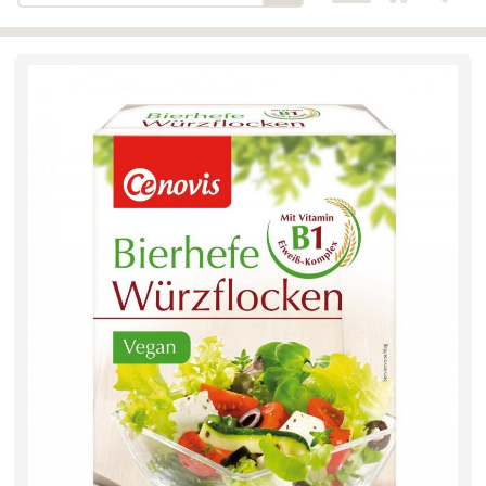
Bäckerei-Konditorei-Café
Detail
Schlair
Biohof Öllinger
Detail
Fleischerei Hüthmayr
Detail
Hofladen Hoffelner
Detail
Kuglbauer - Familie Bischof
Detail
La Toscana Anita Wolf e.U.
Detail
Söllradls Naturkostladen
Detail
Stiftsgärtnerei
Detail
Weinkellerei Stift
Detail
Kremsmünster
Wildkraut
Detail
KATEGORIE