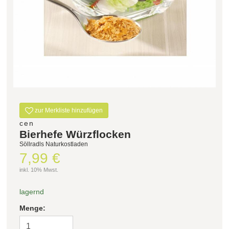
Filter zurücksetzen
zur Merkliste hinzufügen
cen
Bierhefe Würzflocken
Söllradls Naturkostladen
7,99 €
inkl. 10% Mwst.
lagernd
Menge: