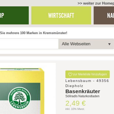
>> weiter zur Home
OP
WIRTSCHAFT
NA
Sie mehrere 100 Marken in Kremsmünster!
Alle Webseiten
zur Merkliste hinzufügen
Lebensbaum - 49356
Diepholz
Basenkräuter
Söllradls Naturkostladen
2,49 €
inkl. 10% Mwst.