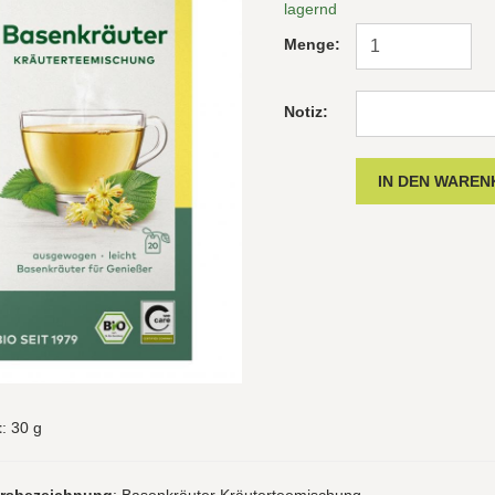
lagernd
Menge:
Notiz:
t
: 30 g
hrsbezeichnung
: Basenkräuter Kräuterteemischung