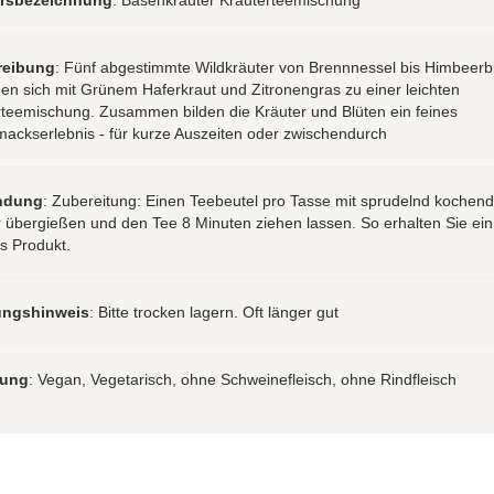
reibung
: Fünf abgestimmte Wildkräuter von Brennnessel bis Himbeerbl
en sich mit Grünem Haferkraut und Zitronengras zu einer leichten
rteemischung. Zusammen bilden die Kräuter und Blüten ein feines
ackserlebnis - für kurze Auszeiten oder zwischendurch
ndung
: Zubereitung: Einen Teebeutel pro Tasse mit sprudelnd kochen
 übergießen und den Tee 8 Minuten ziehen lassen. So erhalten Sie ein
s Produkt.
ungshinweis
: Bitte trocken lagern. Oft länger gut
rung
: Vegan, Vegetarisch, ohne Schweinefleisch, ohne Rindfleisch