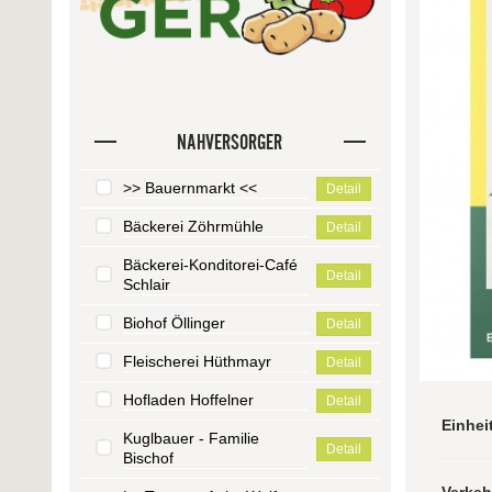
NAHVERSORGER
>> Bauernmarkt <<
Detail
Bäckerei Zöhrmühle
Detail
Bäckerei-Konditorei-Café
Detail
Schlair
Biohof Öllinger
Detail
Fleischerei Hüthmayr
Detail
Hofladen Hoffelner
Detail
Einhei
Kuglbauer - Familie
Detail
Bischof
Verke