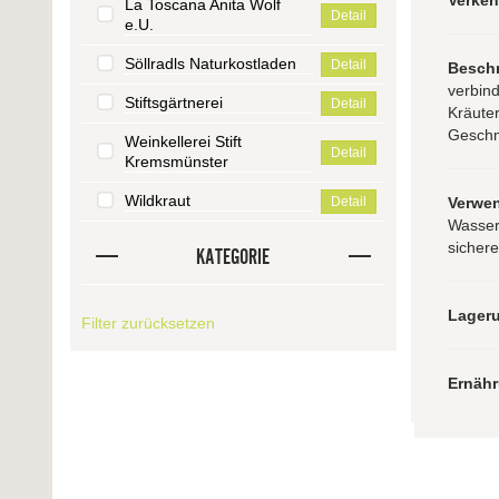
La Toscana Anita Wolf
Detail
e.U.
Söllradls Naturkostladen
Detail
Besch
verbind
Stiftsgärtnerei
Detail
Kräute
Geschm
Weinkellerei Stift
Detail
Kremsmünster
Wildkraut
Verwe
Detail
Wasser
sichere
KATEGORIE
Lager
Filter zurücksetzen
Ernäh