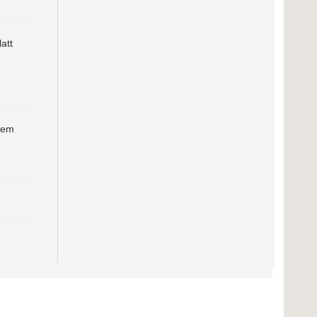
att
dem