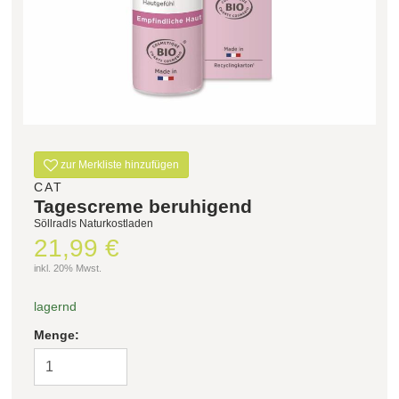
Filter zurücksetzen
zur Merkliste hinzufügen
CAT
Tagescreme beruhigend
Söllradls Naturkostladen
21,99 €
inkl. 20% Mwst.
lagernd
Menge: