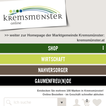
>> weiter zur Homepage der Marktgemeinde Kremsmünster:
kremsmünster.at
SHOP
WIRTSCHAFT
NAHVERSORGER
GAUMENFREU(N)DE
NAHVERSORGER
Entdecken Sie mehrere 100 Marken in Kremsmünster!
Online Bestellen - im Geschäft schneller abholen
>> Bauernmarkt <<
Detail
0
Alle Webseiten
Bäckerei Zöhrmühle
Detail