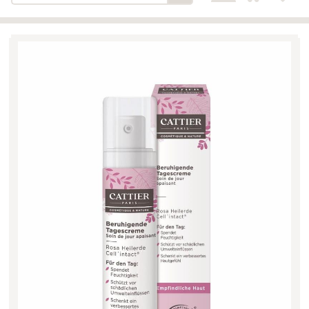
Bäckerei-Konditorei-Café
Detail
Schlair
Biohof Öllinger
Detail
Fleischerei Hüthmayr
Detail
Hofladen Hoffelner
Detail
Kuglbauer - Familie Bischof
Detail
La Toscana Anita Wolf e.U.
Detail
Söllradls Naturkostladen
Detail
Stiftsgärtnerei
Detail
Weinkellerei Stift
Detail
Kremsmünster
Wildkraut
Detail
KATEGORIE