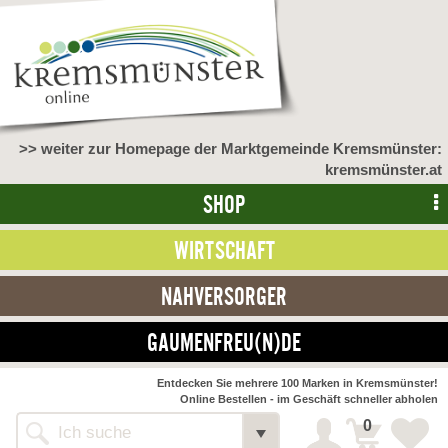
>> weiter zur Homepage der Marktgemeinde Kremsmünster:
kremsmünster.at
SHOP
WIRTSCHAFT
NAHVERSORGER
GAUMENFREU(N)DE
NAHVERSORGER
Entdecken Sie mehrere 100 Marken in Kremsmünster!
Online Bestellen - im Geschäft schneller abholen
>> Bauernmarkt <<
Detail
0
Alle Webseiten
Bäckerei Zöhrmühle
Detail