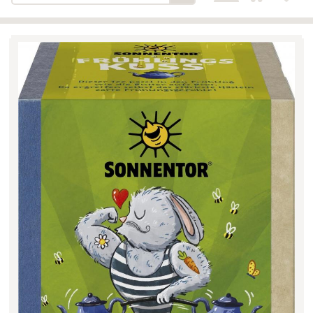
Bäckerei-Konditorei-Café
Detail
Schlair
Biohof Öllinger
Detail
Fleischerei Hüthmayr
Detail
Hofladen Hoffelner
Detail
Kuglbauer - Familie Bischof
Detail
La Toscana Anita Wolf e.U.
Detail
Söllradls Naturkostladen
Detail
Stiftsgärtnerei
Detail
Weinkellerei Stift
Detail
Kremsmünster
Wildkraut
Detail
KATEGORIE