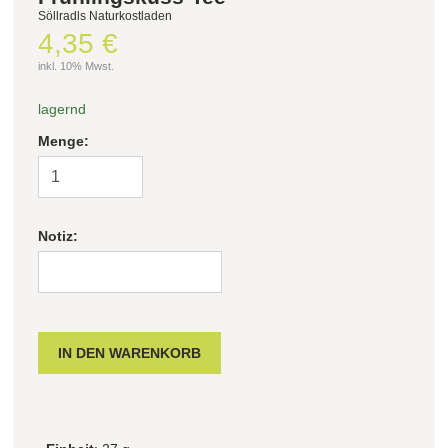
Söllradls Naturkostladen
4,35 €
inkl. 10% Mwst.
lagernd
Menge:
Notiz: