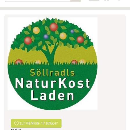
Bäckerei-Konditorei-Café
Detail
Schlair
Biohof Öllinger
Detail
Fleischerei Hüthmayr
Detail
Hofladen Hoffelner
Detail
Kuglbauer - Familie Bischof
Detail
La Toscana Anita Wolf e.U.
Detail
Söllradls Naturkostladen
Detail
Stiftsgärtnerei
Detail
Weinkellerei Stift
Detail
Kremsmünster
Wildkraut
Detail
zur Merkliste hinzufügen
KATEGORIE