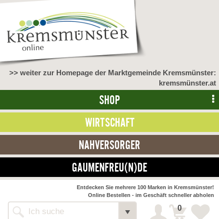
>> weiter zur Homepage der Marktgemeinde Kremsmünster:
kremsmünster.at
SHOP
WIRTSCHAFT
NAHVERSORGER
GAUMENFREU(N)DE
NAHVERSORGER
Entdecken Sie mehrere 100 Marken in Kremsmünster!
Online Bestellen - im Geschäft schneller abholen
>> Bauernmarkt <<
Detail
0
Alle Webseiten
Bäckerei Zöhrmühle
Detail