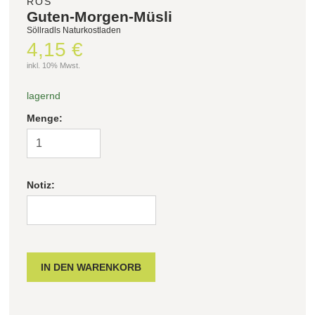
ROS
Guten-Morgen-Müsli
Söllradls Naturkostladen
Filter zurücksetzen
4,15 €
inkl. 10% Mwst.
lagernd
Menge:
Notiz: