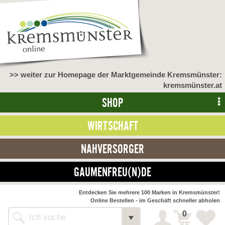
>> weiter zur Homepage der Marktgemeinde Kremsmünster:
kremsmünster.at
SHOP
WIRTSCHAFT
NAHVERSORGER
GAUMENFREU(N)DE
NAHVERSORGER
Entdecken Sie mehrere 100 Marken in Kremsmünster!
Online Bestellen - im Geschäft schneller abholen
>> Bauernmarkt <<
Detail
0
Alle Webseiten
Bäckerei Zöhrmühle
Detail