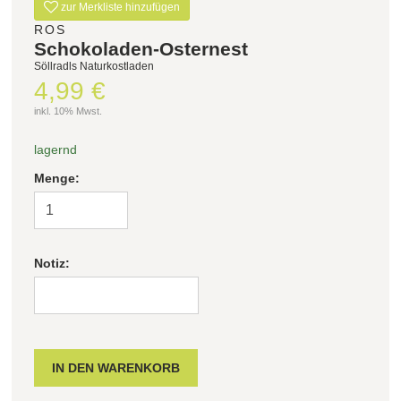
zur Merkliste hinzufügen
ROS
Schokoladen-Osternest
Söllradls Naturkostladen
4,99 €
inkl. 10% Mwst.
lagernd
Menge:
Notiz: