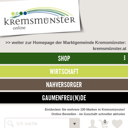
>> weiter zur Homepage der Marktgemeinde Kremsmünster:
kremsmünster.at
SHOP
WIRTSCHAFT
NAHVERSORGER
GAUMENFREU(N)DE
NAHVERSORGER
Entdecken Sie mehrere 100 Marken in Kremsmünster!
Online Bestellen - im Geschäft schneller abholen
>> Bauernmarkt <<
Detail
0
Alle Webseiten
Bäckerei Zöhrmühle
Detail