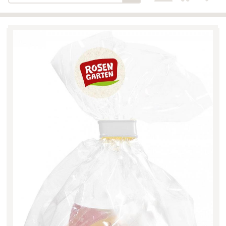
Bäckerei-Konditorei-Café
Detail
Schlair
Biohof Öllinger
Detail
Fleischerei Hüthmayr
Detail
Hofladen Hoffelner
Detail
Kuglbauer - Familie Bischof
Detail
La Toscana Anita Wolf e.U.
Detail
Söllradls Naturkostladen
Detail
Stiftsgärtnerei
Detail
Weinkellerei Stift
Detail
Kremsmünster
Wildkraut
Detail
KATEGORIE