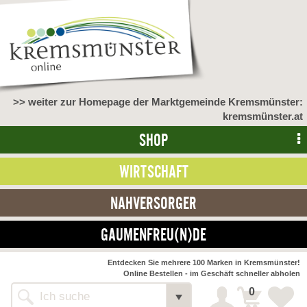
>> weiter zur Homepage der Marktgemeinde Kremsmünster:
kremsmünster.at
SHOP
WIRTSCHAFT
NAHVERSORGER
GAUMENFREU(N)DE
NAHVERSORGER
Entdecken Sie mehrere 100 Marken in Kremsmünster!
Online Bestellen - im Geschäft schneller abholen
>> Bauernmarkt <<
Detail
0
Alle Webseiten
Bäckerei Zöhrmühle
Detail