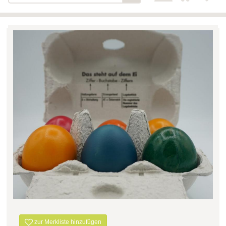
Bäckerei-Konditorei-Café
Detail
Schlair
Biohof Öllinger
Detail
Fleischerei Hüthmayr
Detail
Hofladen Hoffelner
Detail
Kuglbauer - Familie Bischof
Detail
La Toscana Anita Wolf e.U.
Detail
Söllradls Naturkostladen
Detail
Stiftsgärtnerei
Detail
Weinkellerei Stift
Detail
Kremsmünster
Wildkraut
Detail
KATEGORIE
zur Merkliste hinzufügen