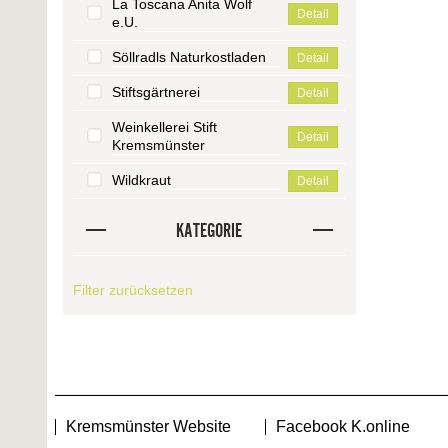
La Toscana Anita Wolf
Detail
e.U.
Söllradls Naturkostladen
Detail
Stiftsgärtnerei
Detail
Weinkellerei Stift
Detail
Kremsmünster
Wildkraut
Detail
KATEGORIE
Filter zurücksetzen
Kremsmünster Website
Facebook K.online