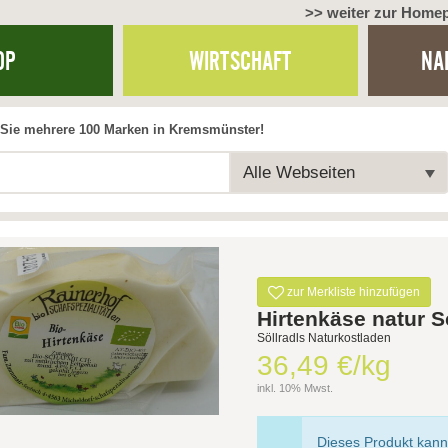
>> weiter zur Home
OP
WIRTSCHAFT
NA
Sie mehrere 100 Marken in Kremsmünster!
Alle Webseiten
zur Merkliste hinzufügen
Hirtenkäse natur S
Söllradls Naturkostladen
36,49 €/kg
inkl. 10% Mwst.
Dieses Produkt kann