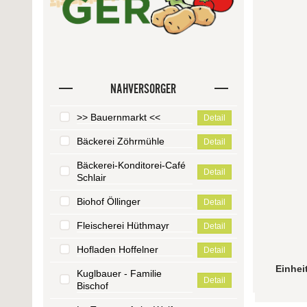
NAHVERSORGER
>> Bauernmarkt <<
Detail
Bäckerei Zöhrmühle
Detail
Bäckerei-Konditorei-Café
Detail
Schlair
Biohof Öllinger
Detail
Fleischerei Hüthmayr
Detail
Hofladen Hoffelner
Detail
Einhei
Kuglbauer - Familie
Detail
Bischof