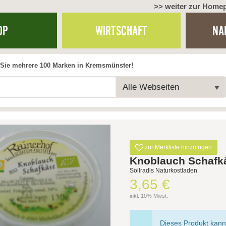
>> weiter zur Home
OP
WIRTSCHAFT
NA
Sie mehrere 100 Marken in Kremsmünster!
Alle Webseiten
zur Merkliste hinzufügen
Knoblauch Schafk
Söllradls Naturkostladen
3,65 €
inkl. 10% Mwst.
Dieses Produkt kann