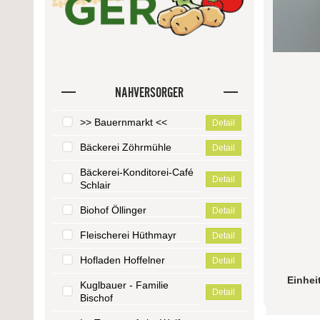
NAHVERSORGER
>> Bauernmarkt <<
Detail
Bäckerei Zöhrmühle
Detail
Bäckerei-Konditorei-Café
Detail
Schlair
Biohof Öllinger
Detail
Fleischerei Hüthmayr
Detail
Hofladen Hoffelner
Detail
Einhei
Kuglbauer - Familie
Detail
Bischof