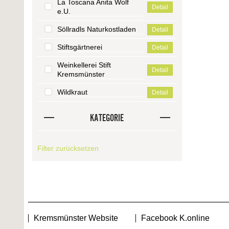
La Toscana Anita Wolf
Detail
e.U.
Söllradls Naturkostladen
Detail
Stiftsgärtnerei
Detail
Weinkellerei Stift
Detail
Kremsmünster
Wildkraut
Detail
KATEGORIE
Filter zurücksetzen
Kremsmünster Website
Facebook K.online