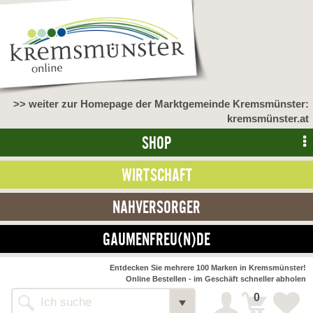
>> weiter zur Homepage der Marktgemeinde Kremsmünster:
kremsmünster.at
SHOP
WIRTSCHAFT
NAHVERSORGER
GAUMENFREU(N)DE
NAHVERSORGER
Entdecken Sie mehrere 100 Marken in Kremsmünster!
Online Bestellen - im Geschäft schneller abholen
>> Bauernmarkt <<
Detail
0
Alle Webseiten
Bäckerei Zöhrmühle
Detail