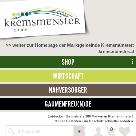
>> weiter zur Homepage der Marktgemeinde Kremsmünster:
kremsmünster.at
SHOP
WIRTSCHAFT
NAHVERSORGER
GAUMENFREU(N)DE
NAHVERSORGER
Entdecken Sie mehrere 100 Marken in Kremsmünster!
Online Bestellen - im Geschäft schneller abholen
>> Bauernmarkt <<
Detail
0
Alle Webseiten
Bäckerei Zöhrmühle
Detail