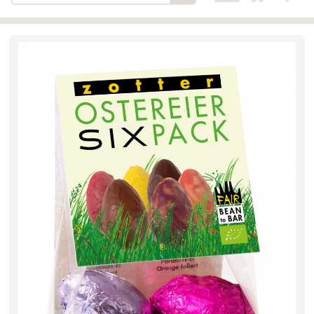
Bäckerei-Konditorei-Café
Detail
Schlair
Biohof Öllinger
Detail
Fleischerei Hüthmayr
Detail
Hofladen Hoffelner
Detail
Kuglbauer - Familie Bischof
Detail
La Toscana Anita Wolf e.U.
Detail
Söllradls Naturkostladen
Detail
Stiftsgärtnerei
Detail
Weinkellerei Stift
Detail
Kremsmünster
Wildkraut
Detail
KATEGORIE