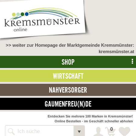
>> weiter zur Homepage der Marktgemeinde Kremsmünster:
kremsmünster.at
SHOP
WIRTSCHAFT
NAHVERSORGER
GAUMENFREU(N)DE
NAHVERSORGER
Entdecken Sie mehrere 100 Marken in Kremsmünster!
Online Bestellen - im Geschäft schneller abholen
>> Bauernmarkt <<
Detail
0
Alle Webseiten
Bäckerei Zöhrmühle
Detail