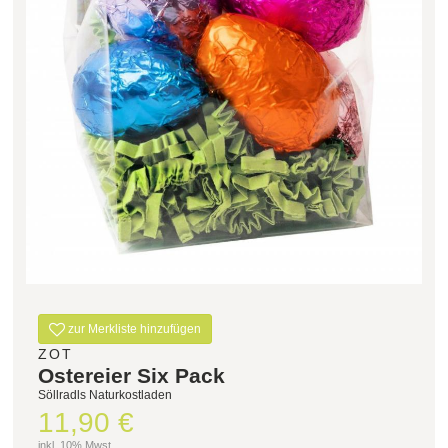
Filter zurücksetzen
zur Merkliste hinzufügen
ZOT
Ostereier Six Pack
Söllradls Naturkostladen
11,90 €
inkl. 10% Mwst.