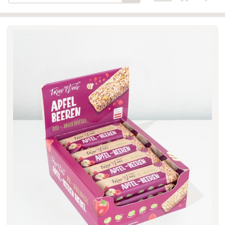
Bäckerei-Konditorei-Café
Detail
Schlair
Biohof Öllinger
Detail
Fleischerei Hüthmayr
Detail
Hofladen Hoffelner
Detail
Kuglbauer - Familie Bischof
Detail
La Toscana Anita Wolf e.U.
Detail
Söllradls Naturkostladen
Detail
Stiftsgärtnerei
Detail
Weinkellerei Stift
Detail
Kremsmünster
Wildkraut
Detail
KATEGORIE