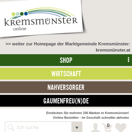
>> weiter zur Homepage der Marktgemeinde Kremsmünster:
kremsmünster.at
SHOP
WIRTSCHAFT
NAHVERSORGER
GAUMENFREU(N)DE
NAHVERSORGER
Entdecken Sie mehrere 100 Marken in Kremsmünster!
Online Bestellen - im Geschäft schneller abholen
>> Bauernmarkt <<
Detail
0
Alle Webseiten
Bäckerei Zöhrmühle
Detail