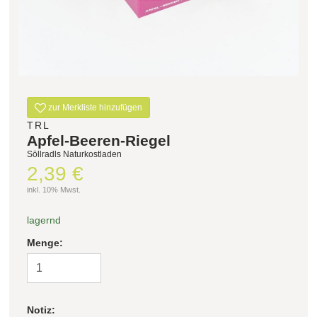
Filter zurücksetzen
zur Merkliste hinzufügen
TRL
Apfel-Beeren-Riegel
Söllradls Naturkostladen
2,39 €
inkl. 10% Mwst.
lagernd
Menge:
Notiz: