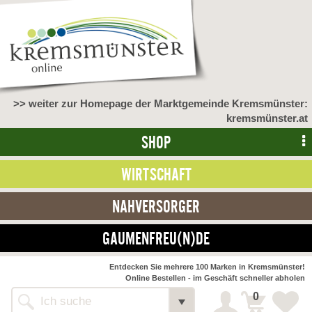
>> weiter zur Homepage der Marktgemeinde Kremsmünster:
kremsmünster.at
SHOP
WIRTSCHAFT
NAHVERSORGER
GAUMENFREU(N)DE
NAHVERSORGER
Entdecken Sie mehrere 100 Marken in Kremsmünster!
Online Bestellen - im Geschäft schneller abholen
>> Bauernmarkt <<
Detail
0
Alle Webseiten
Bäckerei Zöhrmühle
Detail