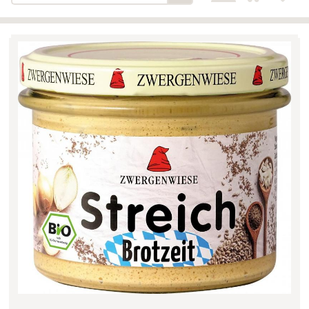
Bäckerei-Konditorei-Café
Detail
Schlair
Biohof Öllinger
Detail
Fleischerei Hüthmayr
Detail
Hofladen Hoffelner
Detail
Kuglbauer - Familie Bischof
Detail
La Toscana Anita Wolf e.U.
Detail
Söllradls Naturkostladen
Detail
Stiftsgärtnerei
Detail
Weinkellerei Stift
Detail
Kremsmünster
Wildkraut
Detail
KATEGORIE