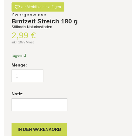
zur Merkliste hinzufügen
Filter zurücksetzen
Zwergenwiese
Brotzeit Streich 180 g
Söllradls Naturkostladen
2,99 €
inkl. 10% Mwst.
lagernd
Menge:
Notiz: