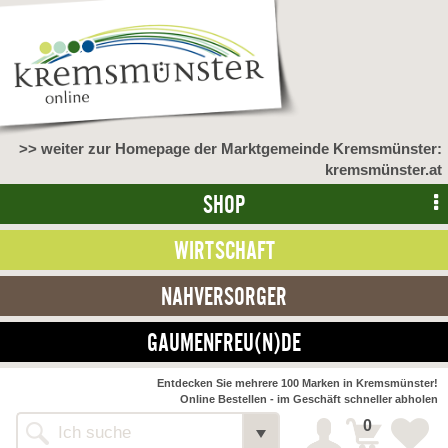
>> weiter zur Homepage der Marktgemeinde Kremsmünster:
kremsmünster.at
SHOP
WIRTSCHAFT
NAHVERSORGER
GAUMENFREU(N)DE
NAHVERSORGER
Entdecken Sie mehrere 100 Marken in Kremsmünster!
Online Bestellen - im Geschäft schneller abholen
>> Bauernmarkt <<
Detail
0
Alle Webseiten
Bäckerei Zöhrmühle
Detail