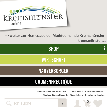
>> weiter zur Homepage der Marktgemeinde Kremsmünster:
kremsmünster.at
SHOP
WIRTSCHAFT
NAHVERSORGER
GAUMENFREU(N)DE
NAHVERSORGER
Entdecken Sie mehrere 100 Marken in Kremsmünster!
Online Bestellen - im Geschäft schneller abholen
>> Bauernmarkt <<
Detail
0
Alle Webseiten
Bäckerei Zöhrmühle
Detail