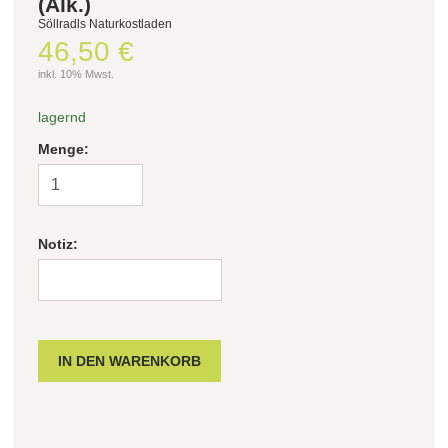
(Alk.)
Söllradls Naturkostladen
46,50 €
Filter zurücksetzen
inkl. 10% Mwst.
lagernd
Menge:
Notiz: