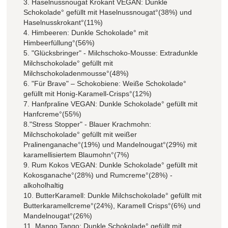
3. Haselnussnougat Krokant VEGAN: Dunkle
Schokolade° gefüllt mit Haselnussnougat°(38%) und
Haselnusskrokant°(11%)
4. Himbeeren: Dunkle Schokolade° mit
Himbeerfüllung°(56%)
5. "Glücksbringer" - Milchschoko-Mousse: Extradunkle
Milchschokolade° gefüllt mit
Milchschokoladenmousse°(48%)
6. "Für Brave" – Schokobiene: Weiße Schokolade°
gefüllt mit Honig-Karamell-Crisps°(12%)
7. Hanfpraline VEGAN: Dunkle Schokolade° gefüllt mit
Hanfcreme°(55%)
8."Stress Stopper" - Blauer Krachmohn:
Milchschokolade° gefüllt mit weißer
Pralinenganache°(19%) und Mandelnougat°(29%) mit
karamellisiertem Blaumohn°(7%)
9. Rum Kokos VEGAN: Dunkle Schokolade° gefüllt mit
Kokosganache°(28%) und Rumcreme°(28%) -
alkoholhaltig
10. ButterKaramell: Dunkle Milchschokolade° gefüllt mit
Butterkaramellcreme°(24%), Karamell Crisps°(6%) und
Mandelnougat°(26%)
11. Mango Tango: Dunkle Schokolade° gefüllt mit