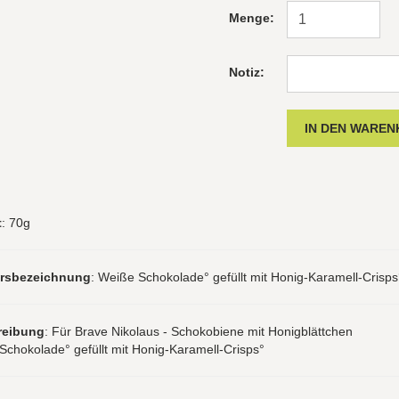
Menge:
Notiz:
t
: 70g
hrsbezeichnung
: Weiße Schokolade° gefüllt mit Honig-Karamell-Crisps
reibung
: Für Brave Nikolaus - Schokobiene mit Honigblättchen
chokolade° gefüllt mit Honig-Karamell-Crisps°