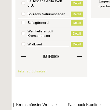
La Toscana Anita Wolf
Lager
Detail
e.U.
geschüt
Söllradls Naturkostladen
Detail
Stiftsgärtnerei
Detail
Weinkellerei Stift
Detail
Kremsmünster
Wildkraut
Detail
KATEGORIE
Filter zurücksetzen
Kremsmünster Website
Facebook K.online