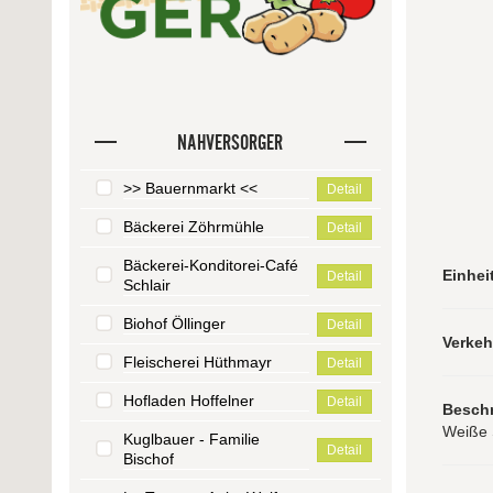
NAHVERSORGER
>> Bauernmarkt <<
Detail
Bäckerei Zöhrmühle
Detail
Bäckerei-Konditorei-Café
Einhei
Detail
Schlair
Biohof Öllinger
Detail
Verke
Fleischerei Hüthmayr
Detail
Hofladen Hoffelner
Detail
Besch
Weiße S
Kuglbauer - Familie
Detail
Bischof