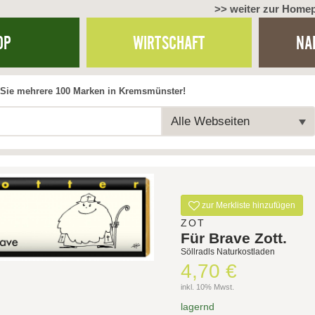
>> weiter zur Home
OP
WIRTSCHAFT
NA
Sie mehrere 100 Marken in Kremsmünster!
Alle Webseiten
zur Merkliste hinzufügen
ZOT
Für Brave Zott.
Söllradls Naturkostladen
4,70 €
inkl. 10% Mwst.
lagernd