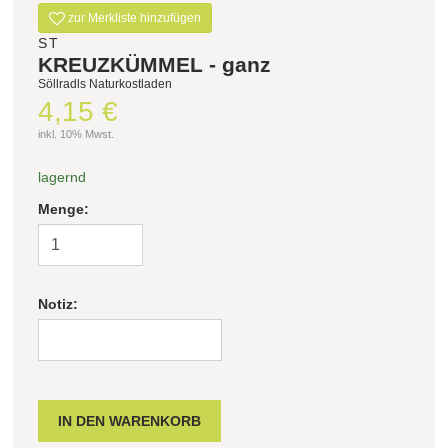
zur Merkliste hinzufügen
ST
KREUZKÜMMEL - ganz
Söllradls Naturkostladen
4,15 €
inkl. 10% Mwst.
lagernd
Menge:
Notiz: