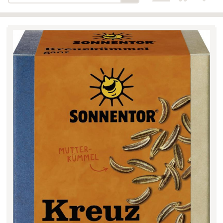
Bäckerei-Konditorei-Café
Detail
Schlair
Biohof Öllinger
Detail
Fleischerei Hüthmayr
Detail
Hofladen Hoffelner
Detail
Kuglbauer - Familie Bischof
Detail
La Toscana Anita Wolf e.U.
Detail
Söllradls Naturkostladen
Detail
Stiftsgärtnerei
Detail
Weinkellerei Stift
Detail
Kremsmünster
Wildkraut
Detail
KATEGORIE