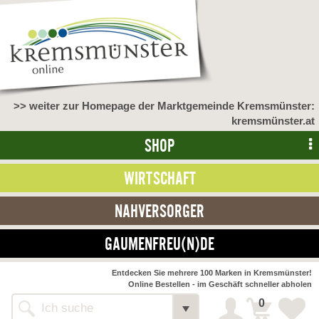
>> weiter zur Homepage der Marktgemeinde Kremsmünster:
kremsmünster.at
SHOP
WIRTSCHAFT
NAHVERSORGER
GAUMENFREU(N)DE
NAHVERSORGER
Entdecken Sie mehrere 100 Marken in Kremsmünster!
Online Bestellen - im Geschäft schneller abholen
>> Bauernmarkt <<
Detail
0
Alle Webseiten
Bäckerei Zöhrmühle
Detail