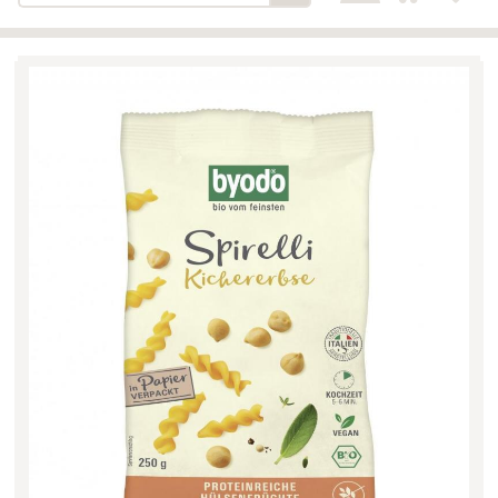
Bäckerei-Konditorei-Café
Detail
Schlair
Biohof Öllinger
Detail
Fleischerei Hüthmayr
Detail
Hofladen Hoffelner
Detail
Kuglbauer - Familie Bischof
Detail
La Toscana Anita Wolf e.U.
Detail
Söllradls Naturkostladen
Detail
Stiftsgärtnerei
Detail
Weinkellerei Stift
Detail
Kremsmünster
Wildkraut
Detail
KATEGORIE