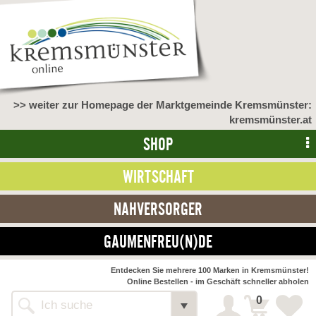
>> weiter zur Homepage der Marktgemeinde Kremsmünster:
kremsmünster.at
SHOP
WIRTSCHAFT
NAHVERSORGER
GAUMENFREU(N)DE
NAHVERSORGER
Entdecken Sie mehrere 100 Marken in Kremsmünster!
Online Bestellen - im Geschäft schneller abholen
>> Bauernmarkt <<
Detail
0
Alle Webseiten
Bäckerei Zöhrmühle
Detail