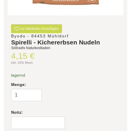
Filter zurücksetzen
zur Merkliste hinzufügen
Byodo - 84453 Mühldorf
Spirelli - Kichererbsen Nudeln
Söllradls Naturkostladen
4,15 €
inkl. 10% Mwst.
lagernd
Menge:
Notiz: